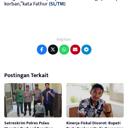
korban,”kata Fathur
(SL/TM)
Bagikan:
Postingan Terkait
Satreskrim Polres Pulau
Kinerja Fiskal Disorot: Bupati