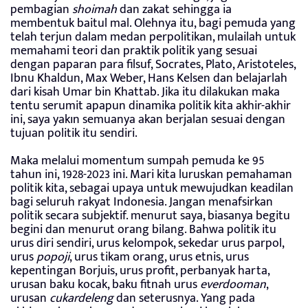
pembagian
shoimah
dan zakat sehingga ia
membentuk baitul mal. Olehnya itu, bagi pemuda yang
telah terjun dalam medan perpolitikan, mulailah untuk
memahami teori dan praktik politik yang sesuai
dengan paparan para filsuf, Socrates, Plato, Aristoteles,
Ibnu Khaldun, Max Weber, Hans Kelsen dan belajarlah
dari kisah Umar bin Khattab. Jika itu dilakukan maka
tentu serumit apapun dinamika politik kita akhir-akhir
ini, saya yakın semuanya akan berjalan sesuai dengan
tujuan politik itu sendiri.
Maka melalui momentum sumpah pemuda ke 95
tahun ini, 1928-2023 ini. Mari kita luruskan pemahaman
politik kita, sebagai upaya untuk mewujudkan keadilan
bagi seluruh rakyat Indonesia. Jangan menafsirkan
politik secara subjektif. menurut saya, biasanya begitu
begini dan menurut orang bilang. Bahwa politik itu
urus diri sendiri, urus kelompok, sekedar urus parpol,
urus
popoji
, urus tikam orang, urus etnis, urus
kepentingan Borjuis, urus profit, perbanyak harta,
urusan baku kocak, baku fitnah urus
everdooman
,
urusan
cukardeleng
dan seterusnya. Yang pada