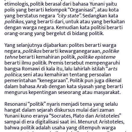
etimologis, politik berasal dari bahasa Yunani yaitu
polis yang berarti kelompok “Organisasi”, atau kota
yang berstatus negara
“city state”
. Sedangkan kata
politikos
, yang berarti dari, untuk atau yang berkaitan
dengan warga negara. Kemudian kata politisi berarti
orang-orang yang bergelut di bidang politik.
Yang selanjutnya dijabarkan: polites berarti warga
negara,
politikos
berarti kewarganegaraan,
politike
tehne
berarti kemahiran politik,
politike episteme
berarti ilmu politik. Premis tersebut mempengaruhi
bangsa Romawi di kala itu, lalu lahirlah istilah “
arts
politica
; seni atau kemahiran tentang persoalan
pemerintahan “kenegaraan”. Politik pun juga dikenal
dalam bahasa Arab dengan kata siyasah yang berarti
mengurus kepentingan seseorang atau masyarakat.
Resonansi “politik” nyaris menjadi tema yang selalu
hangat dalam sejarah diskursus mulai dari zaman
Yunani kuno eranya “Socrates, Plato dan Aristoteles”
sampai di era digitalisasi saat ini. Menurut Aristoteles,
bahwa politik adalah usaha yang ditempuh warga