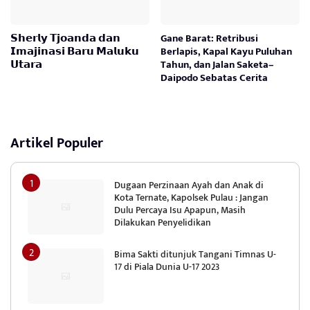
𝗦𝗵𝗲𝗿𝗹𝘆 𝗧𝗷𝗼𝗮𝗻𝗱𝗮 𝗱𝗮𝗻
Gane Barat: Retribusi
𝗜𝗺𝗮𝗷𝗶𝗻𝗮𝘀𝗶 𝗕𝗮𝗿𝘂 𝗠𝗮𝗹𝘂𝗸𝘂
Berlapis, Kapal Kayu Puluhan
𝗨𝘁𝗮𝗿𝗮
Tahun, dan Jalan Saketa–
Daipodo Sebatas Cerita
Artikel Populer
Dugaan Perzinaan Ayah dan Anak di
Kota Ternate, Kapolsek Pulau : Jangan
Dulu Percaya Isu Apapun, Masih
Dilakukan Penyelidikan
Bima Sakti ditunjuk Tangani Timnas U-
17 di Piala Dunia U-17 2023