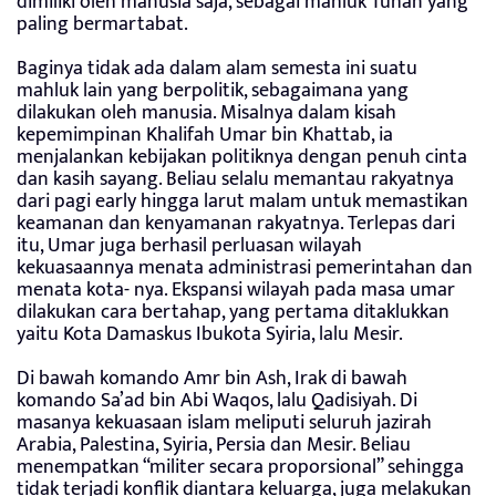
dimiliki oleh manusia saja, sebagai mahluk Tuhan yang
paling bermartabat.
Baginya tidak ada dalam alam semesta ini suatu
mahluk lain yang berpolitik, sebagaimana yang
dilakukan oleh manusia. Misalnya dalam kisah
kepemimpinan Khalifah Umar bin Khattab, ia
menjalankan kebijakan politiknya dengan penuh cinta
dan kasih sayang. Beliau selalu memantau rakyatnya
dari pagi early hingga larut malam untuk memastikan
keamanan dan kenyamanan rakyatnya. Terlepas dari
itu, Umar juga berhasil perluasan wilayah
kekuasaannya menata administrasi pemerintahan dan
menata kota- nya. Ekspansi wilayah pada masa umar
dilakukan cara bertahap, yang pertama ditaklukkan
yaitu Kota Damaskus Ibukota Syiria, lalu Mesir.
Di bawah komando Amr bin Ash, Irak di bawah
komando Sa’ad bin Abi Waqos, lalu Qadisiyah. Di
masanya kekuasaan islam meliputi seluruh jazirah
Arabia, Palestina, Syiria, Persia dan Mesir. Beliau
menempatkan “militer secara proporsional” sehingga
tidak terjadi konflik diantara keluarga, juga melakukan