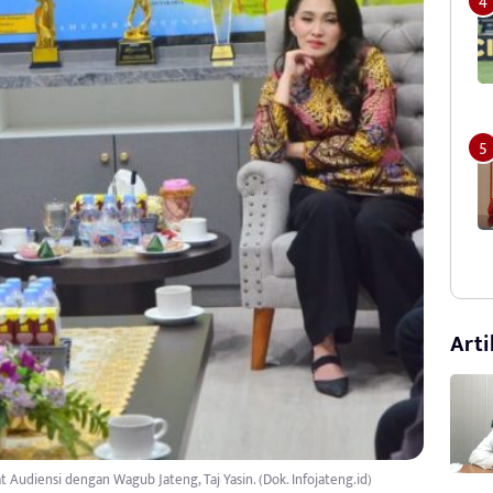
Arti
 Audiensi dengan Wagub Jateng, Taj Yasin. (Dok. Infojateng.id)