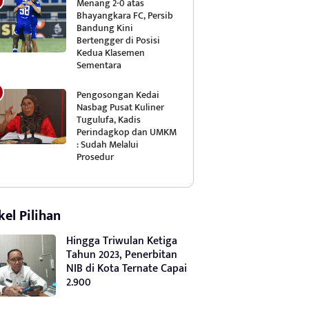
Menang 2-0 atas
Bhayangkara FC, Persib
Bandung Kini
Bertengger di Posisi
Kedua Klasemen
Sementara
Pengosongan Kedai
Nasbag Pusat Kuliner
Tugulufa, Kadis
Perindagkop dan UMKM
: Sudah Melalui
Prosedur
kel Pilihan
Hingga Triwulan Ketiga
Tahun 2023, Penerbitan
NIB di Kota Ternate Capai
2.900