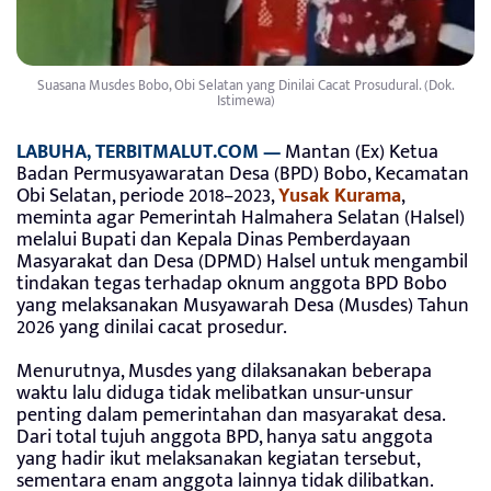
Suasana Musdes Bobo, Obi Selatan yang Dinilai Cacat Prosudural. (Dok.
Istimewa)
LABUHA, TERBITMALUT.COM —
Mantan (Ex) Ketua
Badan Permusyawaratan Desa (BPD) Bobo, Kecamatan
Obi Selatan, periode 2018–2023,
Yusak Kurama
,
meminta agar Pemerintah Halmahera Selatan (Halsel)
melalui Bupati dan Kepala Dinas Pemberdayaan
Masyarakat dan Desa (DPMD) Halsel untuk mengambil
tindakan tegas terhadap oknum anggota BPD Bobo
yang melaksanakan Musyawarah Desa (Musdes) Tahun
2026 yang dinilai cacat prosedur.
Menurutnya, Musdes yang dilaksanakan beberapa
waktu lalu diduga tidak melibatkan unsur-unsur
penting dalam pemerintahan dan masyarakat desa.
Dari total tujuh anggota BPD, hanya satu anggota
yang hadir ikut melaksanakan kegiatan tersebut,
sementara enam anggota lainnya tidak dilibatkan.