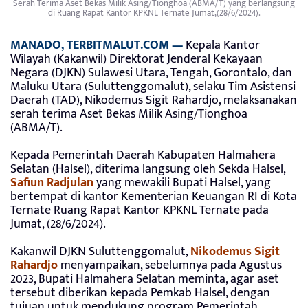
Serah Terima Aset Bekas Milik Asing/Tionghoa (ABMA/T) yang berlangsung
di Ruang Rapat Kantor KPKNL Ternate Jumat,(28/6/2024).
MANADO, TERBITMALUT.COM —
Kepala Kantor
Wilayah (Kakanwil) Direktorat Jenderal Kekayaan
Negara (DJKN) Sulawesi Utara, Tengah, Gorontalo, dan
Maluku Utara (Suluttenggomalut), selaku Tim Asistensi
Daerah (TAD), Nikodemus Sigit Rahardjo, melaksanakan
serah terima Aset Bekas Milik Asing/Tionghoa
(ABMA/T).
Kepada Pemerintah Daerah Kabupaten Halmahera
Selatan (Halsel), diterima langsung oleh Sekda Halsel,
Safiun Radjulan
yang mewakili Bupati Halsel, yang
bertempat di kantor Kementerian Keuangan RI di Kota
Ternate Ruang Rapat Kantor KPKNL Ternate pada
Jumat, (28/6/2024).
Kakanwil DJKN Suluttenggomalut,
Nikodemus Sigit
Rahardjo
menyampaikan, sebelumnya pada Agustus
2023, Bupati Halmahera Selatan meminta, agar aset
tersebut diberikan kepada Pemkab Halsel, dengan
tujuan untuk mendukung program Pemerintah