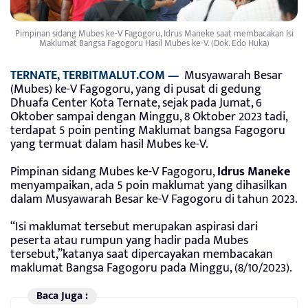
Pimpinan sidang Mubes ke-V Fagogoru, Idrus Maneke saat membacakan Isi
Maklumat Bangsa Fagogoru Hasil Mubes ke-V. (Dok. Edo Huka)
TERNATE, TERBITMALUT.COM —
Musyawarah Besar
(Mubes) ke-V Fagogoru, yang di pusat di gedung
Dhuafa Center Kota Ternate, sejak pada Jumat, 6
Oktober sampai dengan Minggu, 8 Oktober 2023 tadi,
terdapat 5 poin penting Maklumat bangsa Fagogoru
yang termuat dalam hasil Mubes ke-V.
Pimpinan sidang Mubes ke-V Fagogoru,
Idrus Maneke
menyampaikan, ada 5 poin maklumat yang dihasilkan
dalam Musyawarah Besar ke-V Fagogoru di tahun 2023.
“Isi maklumat tersebut merupakan aspirasi dari
peserta atau rumpun yang hadir pada Mubes
tersebut,”katanya saat dipercayakan membacakan
maklumat Bangsa Fagogoru pada Minggu, (8/10/2023).
Baca Juga :