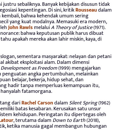
ni justru sebaliknya. Banyak kebijakan disusun tidak
gosiasi kepentingan. Di sini, kritik
Rousseau
dalam
 kembali, bahwa kehendak umum sering
kecil yang kuat modalnya. Memasuki era modern,
oleh
John Rawls
melalui
A Theory of Justice
(1971).
gnorance: bahwa keputusan publik harus dibuat
tahu apakah mereka akan lahir miskin, kaya, di
di slogan, sementara masyarakat: nelayan dan petani
 akibat eksploitasi alam. Dalam dimensi
i
Development as Freedom
(1999) mengajarkan
h penguatan angka pertumbuhan, melainkan
uan belajar, bekerja, hidup sehat, dan
bang hadir tanpa memperluas kemampuan itu,
 hanyalah fatamorgana.
atang dari
Rachel Carson
dalam
Silent Spring
(1962)
iliki batas kesabaran. Kerusakan satu unsur
stem kehidupan. Peringatan itu dipertegas oleh
Latour
, terutama dalam
Down to Earth
(2018),
politik, ketika manusia gagal membangun hubungan