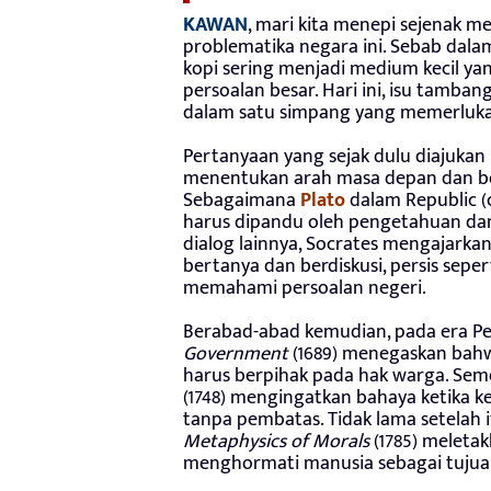
KAWAN
, mari kita menepi sejenak m
problematika negara ini. Sebab dala
kopi sering menjadi medium kecil ya
persoalan besar. Hari ini, isu tamb
dalam satu simpang yang memerlukan
Pertanyaan yang sejak dulu diajukan 
menentukan arah masa depan dan berd
Sebagaimana
Plato
dalam Republic (
harus dipandu oleh pengetahuan dan
dialog lainnya, Socrates mengajarka
bertanya dan berdiskusi, persis sepe
memahami persoalan negeri.
Berabad-abad kemudian, pada era P
Government
(1689) menegaskan bahw
harus berpihak pada hak warga. Se
(1748) mengingatkan bahaya ketika k
tanpa pembatas. Tidak lama setelah i
Metaphysics of Morals
(1785) meleta
menghormati manusia sebagai tujuan