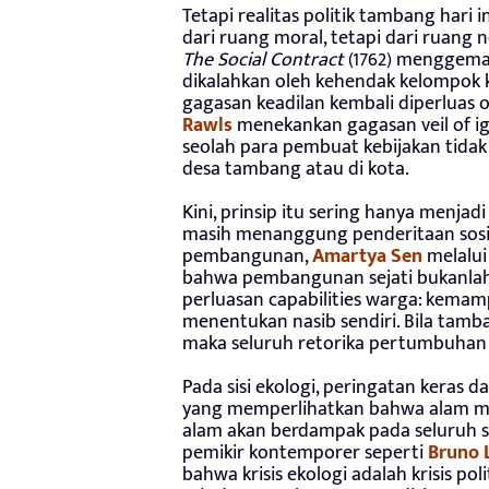
Tetapi realitas politik tambang hari i
dari ruang moral, tetapi dari ruang ne
The Social Contract
(1762) menggema
dikalahkan oleh kehendak kelompok 
gagasan keadilan kembali diperluas 
Rawls
menekankan gagasan veil of i
seolah para pembuat kebijakan tidak 
desa tambang atau di kota.
Kini, prinsip itu sering hanya menja
masih menanggung penderitaan sosial
pembangunan,
Amartya Sen
melalu
bahwa pembangunan sejati bukanla
perluasan capabilities warga: kemamp
menentukan nasib sendiri. Bila tam
maka seluruh retorika pertumbuhan
Pada sisi ekologi, peringatan keras d
yang memperlihatkan bahwa alam mem
alam akan berdampak pada seluruh si
pemikir kontemporer seperti
Bruno
bahwa krisis ekologi adalah krisis 