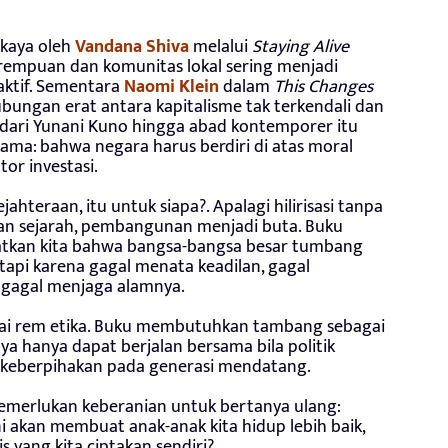
rkaya oleh
Vandana Shiva
melalui
Staying Alive
rempuan dan komunitas lokal sering menjadi
aktif. Sementara
Naomi Klein
dalam
This Changes
bungan erat antara kapitalisme tak terkendali dan
 dari Yunani Kuno hingga abad kontemporer itu
a: bahwa negara harus berdiri di atas moral
tor investasi.
hteraan, itu untuk siapa?. Apalagi hilirisasi tanpa
ran sejarah, pembangunan menjadi buta. Buku
tkan kita bahwa bangsa-bangsa besar tumbang
tapi karena gagal menata keadilan, gagal
gagal menjaga alamnya.
 rem etika. Buku membutuhkan tambang sebagai
a hanya dapat berjalan bersama bila politik
n keberpihakan pada generasi mendatang.
 memerlukan keberanian untuk bertanya ulang:
ni akan membuat anak-anak kita hidup lebih baik,
s yang kita ciptakan sendiri?