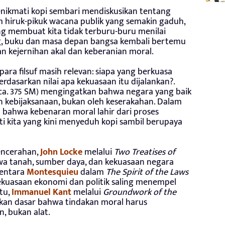
enikmati kopi sembari mendiskusikan tentang
m hiruk-pikuk wacana publik yang semakin gaduh,
ng membuat kita tidak terburu-buru menilai
ang, buku dan masa depan bangsa kembali bertemu
 kejernihan akal dan keberanian moral.
para filsuf masih relevan: siapa yang berkuasa
asarkan nilai apa kekuasaan itu dijalankan?.
ca. 375 SM) mengingatkan bahwa negara yang baik
 kebijaksanaan, bukan oleh keserakahan. Dalam
n bahwa kebenaran moral lahir dari proses
rti kita yang kini menyeduh kopi sambil berupaya
encerahan,
John Locke
melalui
Two Treatises of
a tanah, sumber daya, dan kekuasaan negara
mentara
Montesquieu
dalam
The Spirit of the Laws
ekuasaan ekonomi dan politik saling menempel
tu,
Immanuel Kant
melalui
Groundwork of the
kkan dasar bahwa tindakan moral harus
, bukan alat.