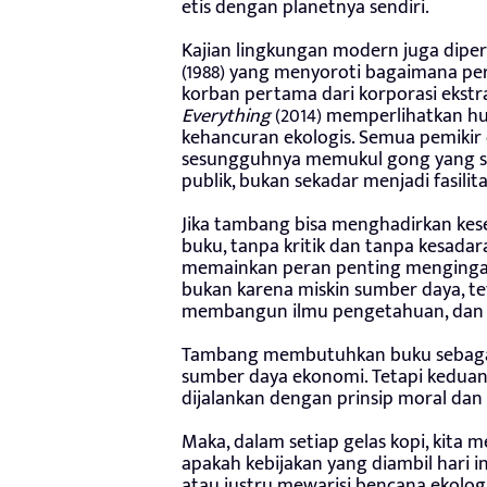
etis dengan planetnya sendiri.
Kajian lingkungan modern juga dipe
(1988) yang menyoroti bagaimana pe
korban pertama dari korporasi ekstr
Everything
(2014) memperlihatkan hu
kehancuran ekologis. Semua pemikir
sesungguhnya memukul gong yang sam
publik, bukan sekadar menjadi fasilita
Jika tambang bisa menghadirkan keseja
buku, tanpa kritik dan tanpa kesada
memainkan peran penting menginga
bukan karena miskin sumber daya, te
membangun ilmu pengetahuan, dan 
Tambang membutuhkan buku sebagai
sumber daya ekonomi. Tetapi keduany
dijalankan dengan prinsip moral da
Maka, dalam setiap gelas kopi, kita
apakah kebijakan yang diambil hari i
atau justru mewarisi bencana ekologi