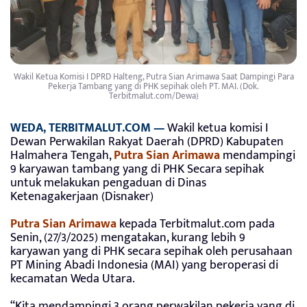
Wakil Ketua Komisi I DPRD Halteng, Putra Sian Arimawa Saat Dampingi Para
Pekerja Tambang yang di PHK sepihak oleh PT. MAI. (Dok.
Terbitmalut.com/Dewa)
WEDA, TERBITMALUT.COM —
Wakil ketua komisi I
Dewan Perwakilan Rakyat Daerah (DPRD) Kabupaten
Halmahera Tengah,
Putra Sian Arimawa
mendampingi
9 karyawan tambang yang di PHK Secara sepihak
untuk melakukan pengaduan di Dinas
Ketenagakerjaan (Disnaker)
Putra Sian Arimawa
kepada Terbitmalut.com pada
Senin, (27/3/2025) mengatakan, kurang lebih 9
karyawan yang di PHK secara sepihak oleh perusahaan
PT Mining Abadi Indonesia (MAI) yang beroperasi di
kecamatan Weda Utara.
“Kita mendampingi 3 orang perwakilan pekerja yang di